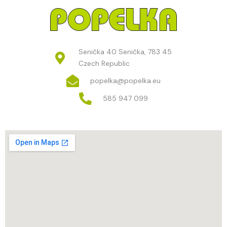
Senička 40 Senička, 783 45
Czech Republic
popelka@popelka.eu
585 947 099