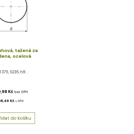
uhová, tažená za
dena, ocelová
11 375, S235, h9...
0,98
Kč
bez DPH
58,49
Kč
s DPH
řidat do košíku