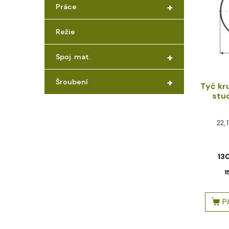
+
Práce
Režie
+
Spoj. mat.
+
Šroubení
Tyč kr
stu
22, 
13
1
P