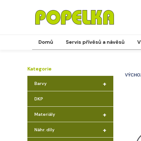
Domů
Servis přívěsů a návěsů
V
Kategorie
+
Barvy
DKP
+
Materiály
+
Náhr. díly