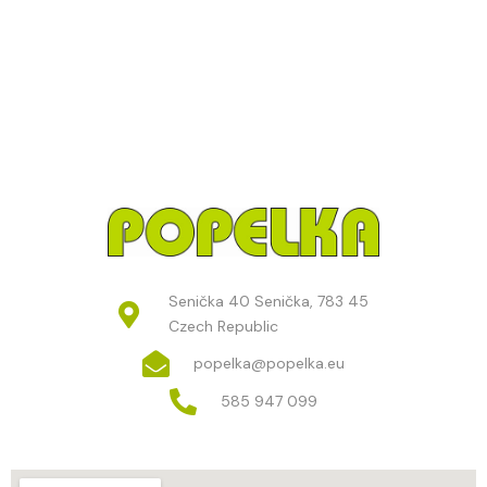
Senička 40 Senička, 783 45
Czech Republic
popelka@popelka.eu
585 947 099