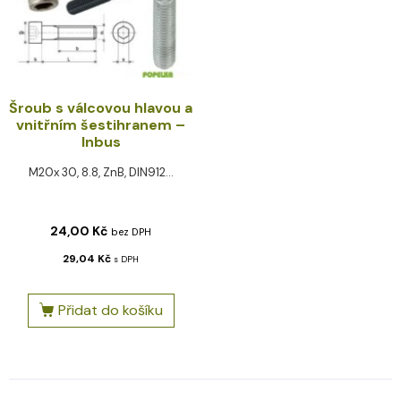
Šroub s válcovou hlavou a
vnitřním šestihranem –
Inbus
M20x 30, 8.8, ZnB, DIN912...
24,00
Kč
bez DPH
29,04
Kč
s DPH
Přidat do košíku