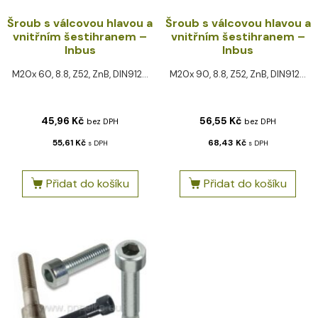
Šroub s válcovou hlavou a
Šroub s válcovou hlavou a
vnitřním šestihranem –
vnitřním šestihranem –
Inbus
Inbus
M20x 60, 8.8, Z52, ZnB, DIN912...
M20x 90, 8.8, Z52, ZnB, DIN912...
45,96
Kč
56,55
Kč
bez DPH
bez DPH
55,61
Kč
68,43
Kč
s DPH
s DPH
Přidat do košíku
Přidat do košíku