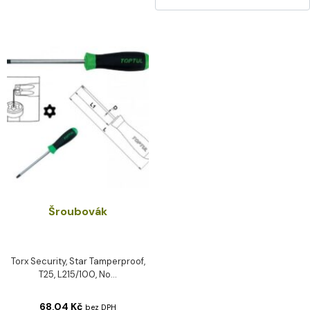
Šroubovák
Torx Security, Star Tamperproof,
T25, L215/100, No...
68,04
Kč
bez DPH