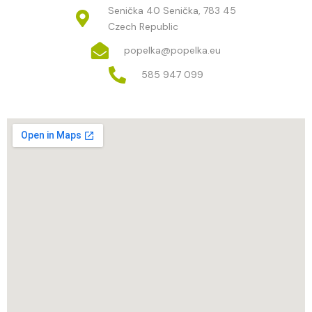
Senička 40 Senička, 783 45
Czech Republic
popelka@popelka.eu
585 947 099