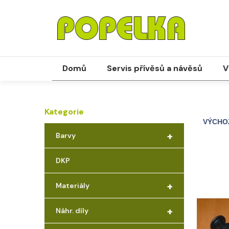
Domů
Servis přívěsů a návěsů
V
Kategorie
+
Barvy
DKP
+
Materiály
+
Náhr. díly