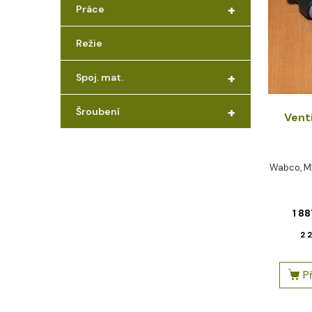
+
Práce
Režie
+
Spoj. mat.
+
Šroubení
Vent
Wabco, M22
1 8
2 
P