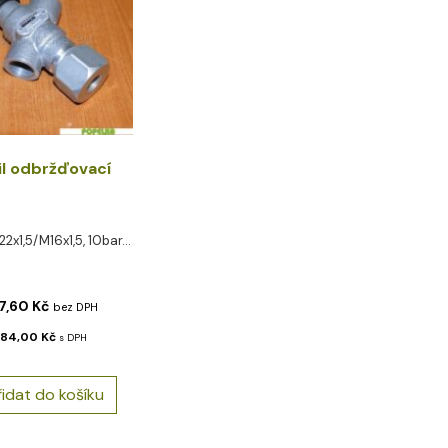
il odbržďovací
x1,5/M16x1,5, 10bar...
87,60
Kč
bez DPH
284,00
Kč
s DPH
řidat do košíku