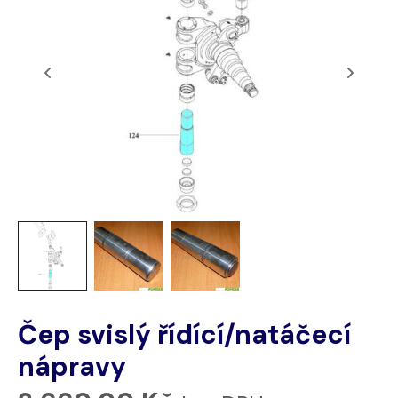
Čep svislý řídící/natáčecí
nápravy