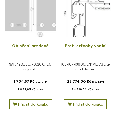
Obložení brzdové
Profil střechy vodící
SAF, 420x180, +0, 20,6/13,0,
165x107x13600, L/P, AL, CS Lite
original...
255, Edscha...
1 704,67
Kč
28 774,00
Kč
bez DPH
bez DPH
2 062,65
Kč
34 816,54
Kč
s DPH
s DPH
Přidat do košíku
Přidat do košíku