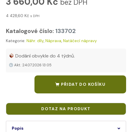
3 660,00
Kč
bez DPH
4 428,60
Kč
s DPH
Katalogové číslo:
133702
Kategorie:
Náhr. díly
,
Náprava
,
Natáčecí nápravy
Tags:
709317926
,
AUT-3050Kč (výkres v /Data/Autocad/Náhradní 
Dodání obvykle do 4 týdnů.
Akt.: 24.07.2026 13:05
PŘIDAT DO KOŠÍKU
Popis