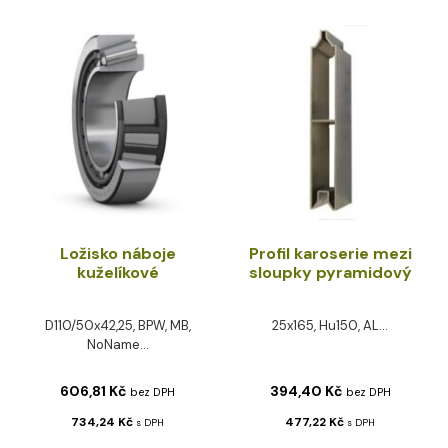
Ložisko náboje
Profil karoserie mezi
kuželíkové
sloupky pyramidový
D110/50x42,25, BPW, MB,
25x165, Hu150, AL...
NoName...
606,81
Kč
394,40
Kč
bez DPH
bez DPH
734,24
Kč
477,22
Kč
s DPH
s DPH