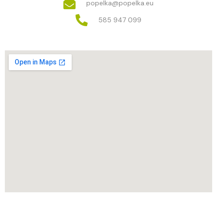
popelka@popelka.eu
585 947 099