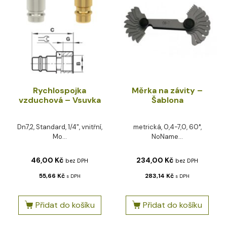
Rychlospojka
Měrka na závity –
vzduchová – Vsuvka
Šablona
Dn7,2, Standard, 1/4", vnitřní,
metrická, 0,4-7,0, 60°,
Mo...
NoName...
46,00
Kč
234,00
Kč
bez DPH
bez DPH
55,66
Kč
283,14
Kč
s DPH
s DPH
Přidat do košíku
Přidat do košíku