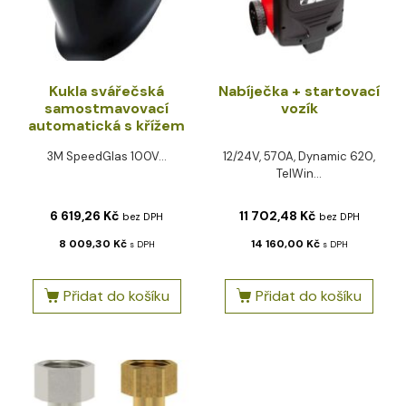
Kukla svářečská
Nabíječka + startovací
samostmavovací
vozík
automatická s křížem
3M SpeedGlas 100V...
12/24V, 570A, Dynamic 620,
TelWin...
6 619,26
Kč
11 702,48
Kč
bez DPH
bez DPH
8 009,30
Kč
14 160,00
Kč
s DPH
s DPH
Přidat do košíku
Přidat do košíku