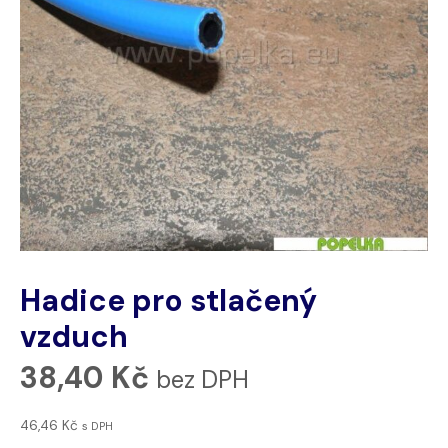
Hadice pro stlačený
vzduch
38,40
Kč
bez DPH
46,46
Kč
s DPH