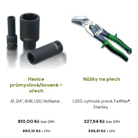
Havice
Nůžky na plech
průmyslová/kovaná –
ořech
41, 3/4", 6HR, L90, NoName...
L250, vyhnuté, pravé, FatMax®,
Stanley...
810,00
Kč
327,94
Kč
bez DPH
bez DPH
980,10
Kč
396,81
Kč
s DPH
s DPH