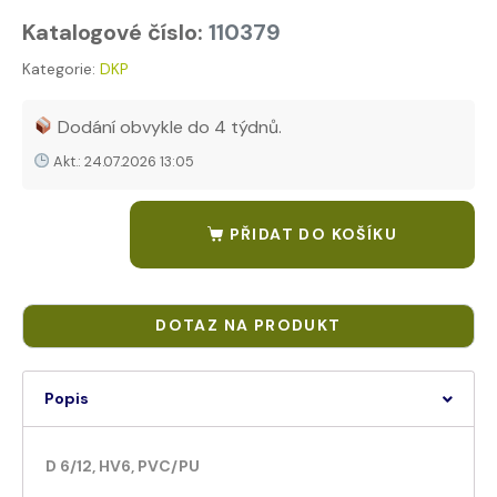
Katalogové číslo:
110379
Kategorie:
DKP
Tags:
Použití: přívod vzduchu do tryskací helmy Lakovna k pistolí
Dodání obvykle do 4 týdnů.
Akt.: 24.07.2026 13:05
PŘIDAT DO KOŠÍKU
Popis
D 6/12, HV6, PVC/PU