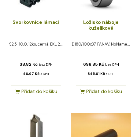
Svorkovnice lámací
Ložisko náboje
kuželíkové
S2,5-10,0, 12ks, černá, EKL 2...
D180/100x37, PANAV, NoName...
38,82
Kč
698,85
Kč
bez DPH
bez DPH
46,97
Kč
845,61
Kč
s DPH
s DPH
Přidat do košíku
Přidat do košíku