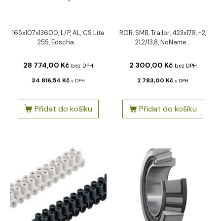
165x107x13600, L/P, AL, CS Lite
ROR, SMB, Trailor, 423x178, +2,
255, Edscha...
21,2/13,8, NoName...
28 774,00
Kč
2 300,00
Kč
bez DPH
bez DPH
34 816,54
Kč
2 783,00
Kč
s DPH
s DPH
Přidat do košíku
Přidat do košíku