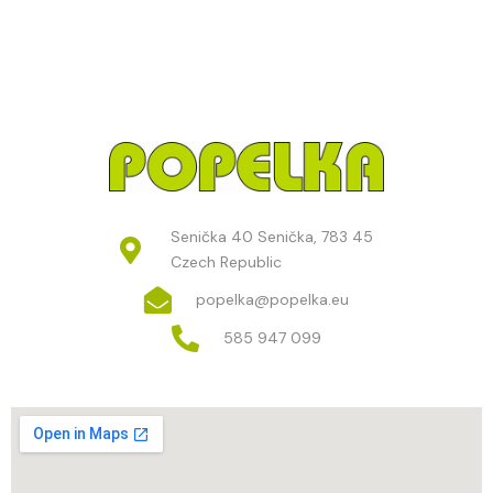
Senička 40 Senička, 783 45
Czech Republic
popelka@popelka.eu
585 947 099