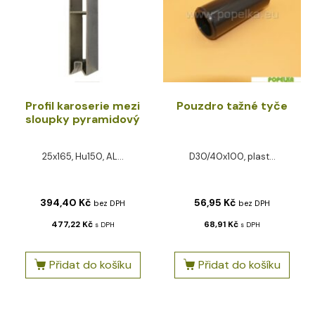
Profil karoserie mezi
Pouzdro tažné tyče
sloupky pyramidový
25x165, Hu150, AL...
D30/40x100, plast...
394,40
Kč
56,95
Kč
bez DPH
bez DPH
477,22
Kč
68,91
Kč
s DPH
s DPH
Přidat do košíku
Přidat do košíku