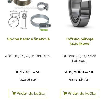
Spona hadice šneková
Ložisko náboje
kuželíkové
d 60-80, B 9, Zn, W1, DIN3017A...
D130/60x33,50, PANAV,
NoName...
10,92
Kč
403,73
Kč
bez DPH
bez DPH
13,21
Kč
488,51
Kč
s DPH
s DPH
Přidat do košíku
Přidat do košíku