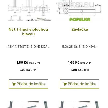
Nýt trhací s plochou
Závlačka
hlavou
4,8x14, ST/ST, ZnB, DIN7337A...
5,0x 28, St, ZnB, DIN94...
1,89
Kč
1,65
Kč
bez DPH
bez DPH
2,29
Kč
2,00
Kč
s DPH
s DPH
Přidat do košíku
Přidat do košíku