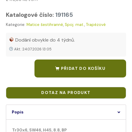
Katalogové číslo:
191165
Kategorie:
Matice šestihranné
,
Spoj. mat.
,
Trapézové
Tags:
MEK11678.14.00.300.460
,
MEK11678.14.00.300.460 - neumí Vy
Dodání obvykle do 4 týdnů.
Akt.: 24.07.2026 13:05
PŘIDAT DO KOŠÍKU
Popis
Tr30x6, SW46, H45, 8.8, BP