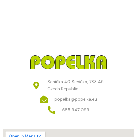
Senička 40 Senička, 783 45
Czech Republic
popelka@popelka.eu
585 947 099