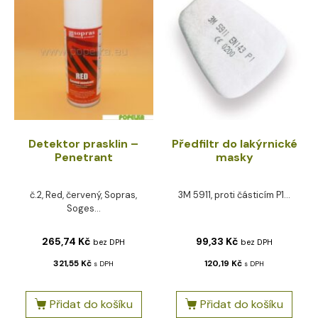
Detektor prasklin –
Předfiltr do lakýrnické
Penetrant
masky
č.2, Red, červený, Sopras,
3M 5911, proti částicím P1...
Soges...
265,74
Kč
99,33
Kč
bez DPH
bez DPH
321,55
Kč
120,19
Kč
s DPH
s DPH
Přidat do košíku
Přidat do košíku