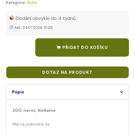
Kategorie:
Režie
Tags:
Litovel - 000010054176 EAN 8590499043937 LOB104393 -
Dodání obvykle do 4 týdnů.
Akt.: 24.07.2026 13:05
PŘIDAT DO KOŠÍKU
Popis
200, nerez, NoName
Měrná jednotka: ks