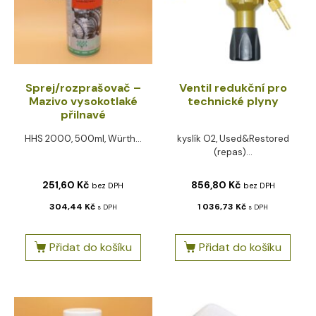
Sprej/rozprašovač –
Ventil redukční pro
Mazivo vysokotlaké
technické plyny
přilnavé
HHS 2000, 500ml, Würth...
kyslík O2, Used&Restored
(repas)...
251,60
Kč
856,80
Kč
bez DPH
bez DPH
304,44
Kč
1 036,73
Kč
s DPH
s DPH
Přidat do košíku
Přidat do košíku