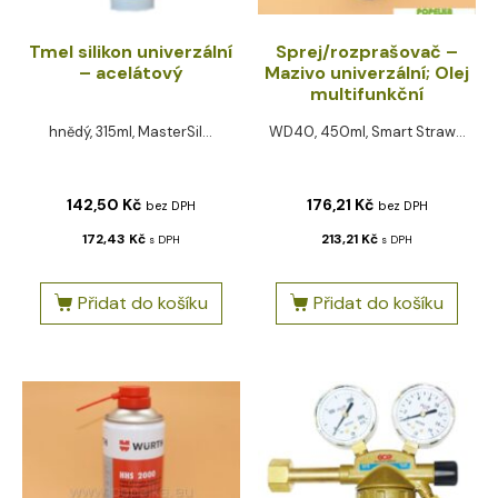
Tmel silikon univerzální
Sprej/rozprašovač –
– acelátový
Mazivo univerzální; Olej
multifunkční
hnědý, 315ml, MasterSil...
WD40, 450ml, Smart Straw...
142,50
Kč
176,21
Kč
bez DPH
bez DPH
172,43
Kč
213,21
Kč
s DPH
s DPH
Přidat do košíku
Přidat do košíku