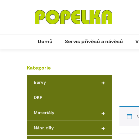
Domů
Servis přívěsů a návěsů
V
Kategorie
+
Barvy
DKP
+
Materiály
+
Náhr. díly