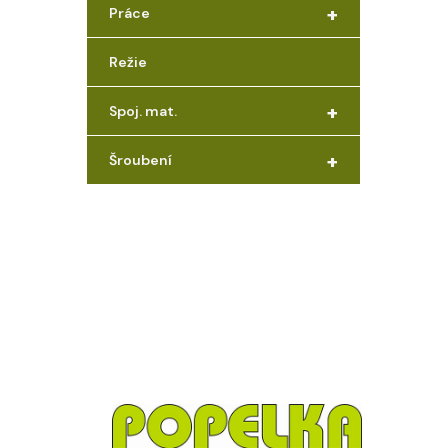
+
Práce
Režie
+
Spoj. mat.
+
Šroubení