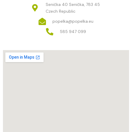
Senička 40 Senička, 783 45
Czech Republic
popelka@popelka.eu
585 947 099