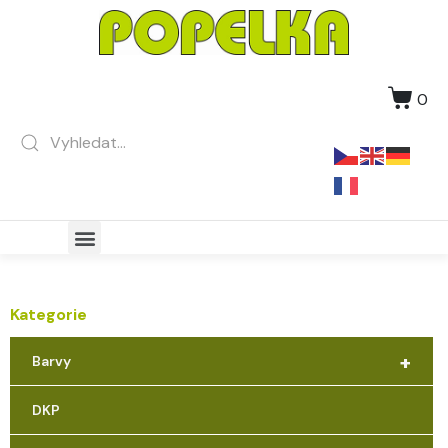
0
Kategorie
+
Barvy
DKP