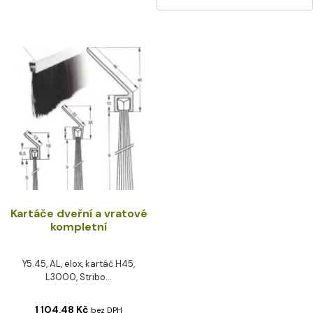
Kartáče dveřní a vratové
kompletní
Y5.45, AL, elox, kartáč H45,
L3000, Stribo...
1 104,48
Kč
bez DPH