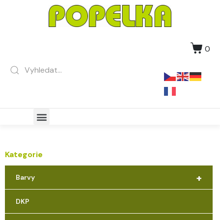
0
Kategorie
+
Barvy
DKP