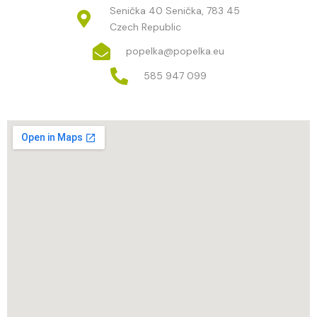
Senička 40 Senička, 783 45
Czech Republic
popelka@popelka.eu
585 947 099