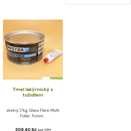
Tmel lakýrnický s
tužidlem
skelný, 1,7kg, Glass Fibre, Multi
Füller, Troton...
309,40
Kč
bez DPH