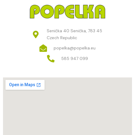
Senička 40 Senička, 783 45
Czech Republic
popelka@popelka.eu
585 947 099