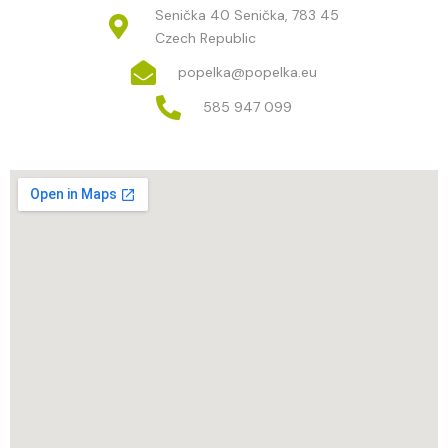
Senička 40 Senička, 783 45
Czech Republic
popelka@popelka.eu
585 947 099