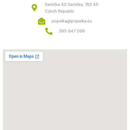
Senička 40 Senička, 783 45
Czech Republic
popelka@popelka.eu
585 947 099