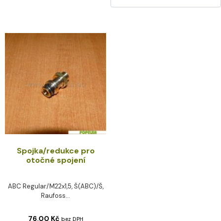
Spojka/redukce pro
otočné spojení
ABC Regular/M22x1,5, Š(ABC)/Š,
Raufoss...
76,00
Kč
bez DPH