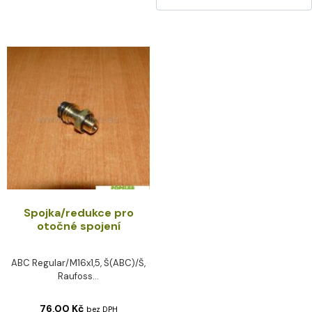
Spojka/redukce pro
otočné spojení
ABC Regular/M16x1,5, Š(ABC)/Š,
Raufoss...
76,00
Kč
bez DPH