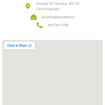
Senička 40 Senička, 783 45
Czech Republic
popelka@popelka.eu
585 947 099