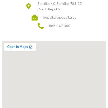
Senička 40 Senička, 783 45
Czech Republic
popelka@popelka.eu
585 947 099