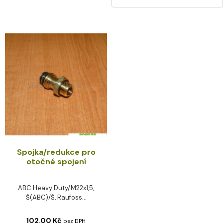
Spojka/redukce pro
otočné spojení
ABC Heavy Duty/M22x1,5,
Š(ABC)/Š, Raufoss...
102,00
Kč
bez DPH