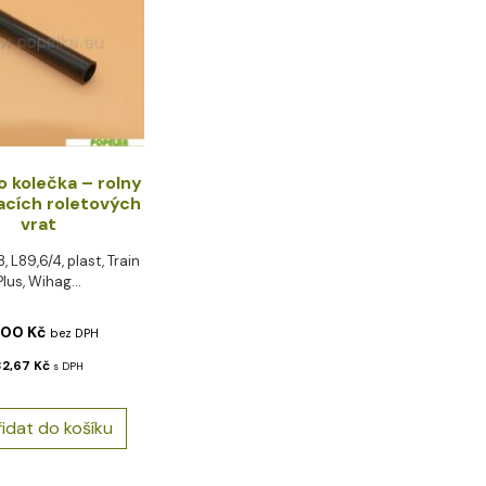
 kolečka – rolny
acích roletových
vrat
8, L89,6/4, plast, Train
Plus, Wihag...
,00
Kč
bez DPH
32,67
Kč
s DPH
řidat do košíku