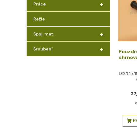
+
Práce
Režie
+
Spoj. mat.
+
Šroubení
Pouzdro
shrnov
D12/14,7/1
27
P