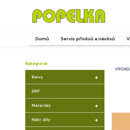
Domů
Servis přívěsů a návěsů
V
Kategorie
+
Barvy
DKP
+
Materiály
+
Náhr. díly